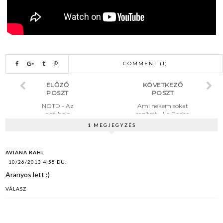
COMMENT (1)
ELŐZŐ
KÖVETKEZŐ
POSZT
POSZT
NOTD - Az
Ami nekem sokat
első holo
segített - La Roche
lakkom
Posay Effaclar
1 MEGJEGYZÉS
arctrisztító és krém
AVIANA RAHL
10/26/2013 4:55 DU.
Aranyos lett :)
VÁLASZ