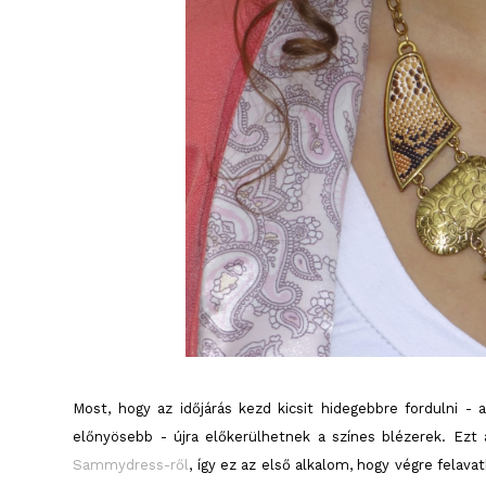
Most, hogy az időjárás kezd kicsit hidegebbre fordulni 
előnyösebb - újra előkerülhetnek a színes blézerek. Ez
Sammydress-ről
, így ez az első alkalom, hogy végre fela