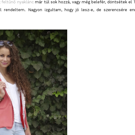
z
feltűnő nyaklánc
már túl sok hozzá, vagy még belefér, döntsétek el T
ől rendeltem. Nagyon izgultam, hogy jó lesz-e, de szerencsére en