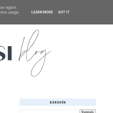
user-agent
erate usage
LEARN MORE
GOT IT
KERESÉS