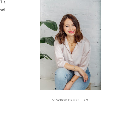
i a
nél
VISZKOK FRUZSI | 29