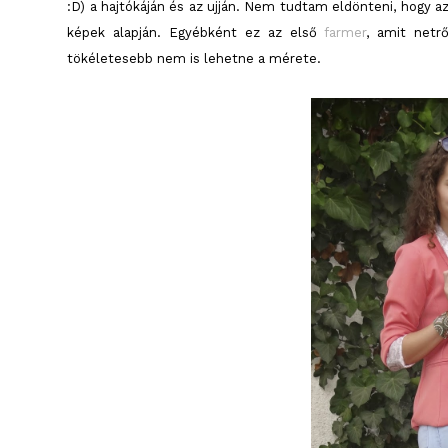
:D) a hajtókáján és az ujján. Nem tudtam eldönteni, hogy a
képek alapján. Egyébként ez az első
farmer
, amit netr
tökéletesebb nem is lehetne a mérete.