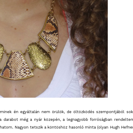
- aminek én egyáltalán nem örülök, de öltözködés szempontjából sok
t a darabot még a nyár közepén, a legnagyobb forróságban rendelte
vathatom. Nagyon tetszik a köntöshöz hasonló minta (olyan Hugh Hefne