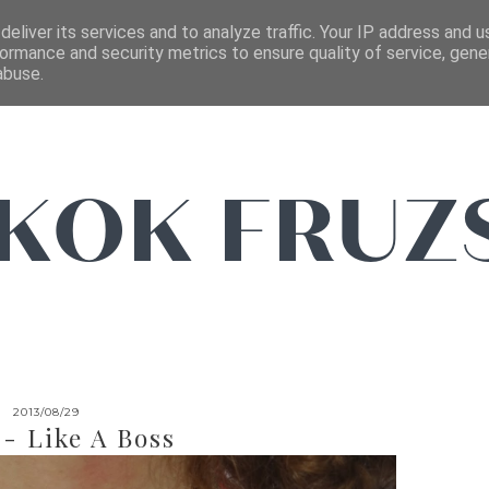
FŐOLDAL
EMAIL
eliver its services and to analyze traffic. Your IP address and 
ormance and security metrics to ensure quality of service, gen
abuse.
2013/08/29
- Like A Boss