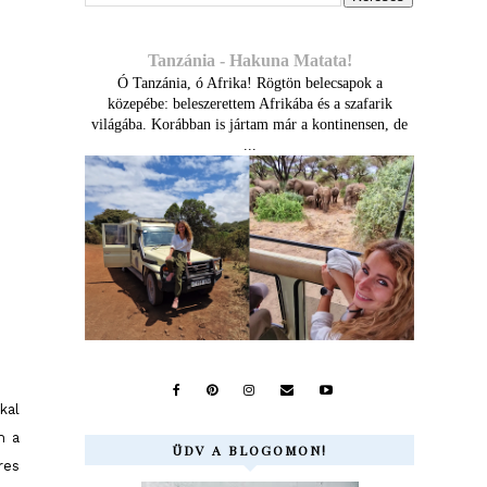
Tanzánia - Hakuna Matata!
Ó Tanzánia, ó Afrika! Rögtön belecsapok a
közepébe: beleszerettem Afrikába és a szafarik
világába. Korábban is jártam már a kontinensen, de
...
kal
m a
ÜDV A BLOGOMON!
res