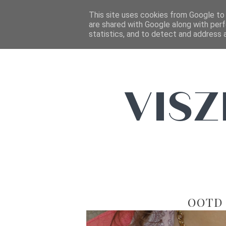
This site uses cookies from Google to d
are shared with Google along with perf
statistics, and to detect and address 
OOTD 