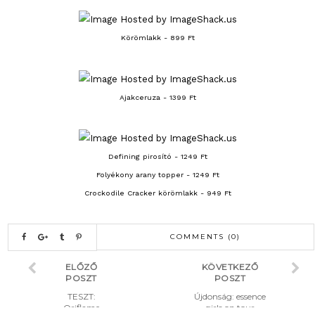
Körömlakk - 899 Ft
Ajakceruza - 1399 Ft
Defining pirosító - 1249 Ft
Folyékony arany topper - 1249 Ft
Crockodile Cracker körömlakk - 949 Ft
COMMENTS (0)
ELŐZŐ
KÖVETKEZŐ
POSZT
POSZT
TESZT:
Újdonság: essence
Oriflame
girls on tour