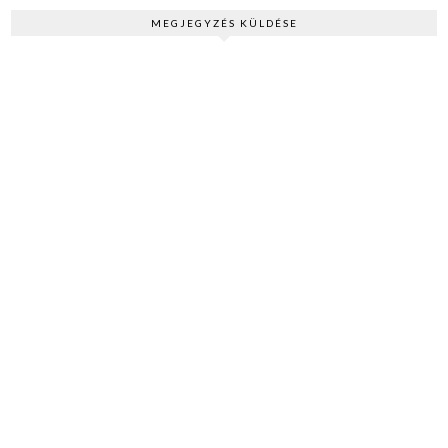
Essentials
Multifunkciós
MEGJEGYZÉS KÜLDÉSE
Krém és
Arcmaszk
Dinnyével