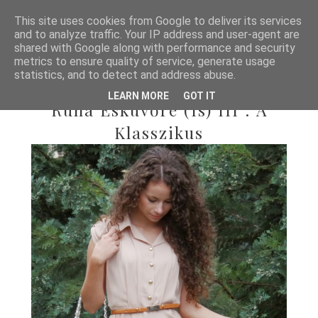
This site uses cookies from Google to deliver its services
and to analyze traffic. Your IP address and user-agent are
shared with Google along with performance and security
metrics to ensure quality of service, generate usage
statistics, and to detect and address abuse.
2013/06/26
LEARN MORE
GOT IT
Ruha Esküvőre (is) III : A
Klasszikus