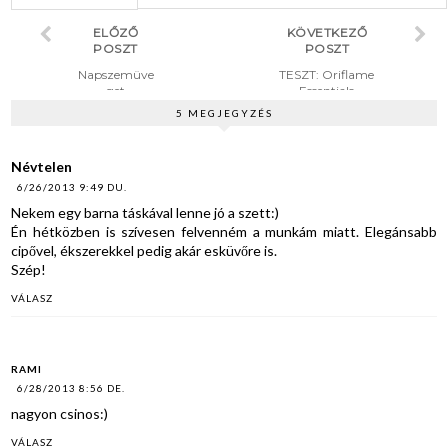
ELŐZŐ
KÖVETKEZŐ
POSZT
POSZT
Napszemüve
TESZT: Oriflame
get
Essentials
internetről?
Multifunkciós Krém és
5 MEGJEGYZÉS
Igen! +
Arcmaszk Dinnyével
Nyereményjá
ték
Névtelen
6/26/2013 9:49 DU.
Nekem egy barna táskával lenne jó a szett:)
Én hétközben is szívesen felvenném a munkám miatt. Elegánsabb
cipővel, ékszerekkel pedig akár esküvőre is.
Szép!
VÁLASZ
RAMI
6/28/2013 8:56 DE.
nagyon csinos:)
VÁLASZ