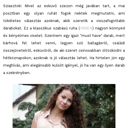
Sziasztok! Mivel az esküvő szezon még javában tart, a mai
posztban egy olyan ruhát fogok nektek megmutatni, ami
tökéletes választás azoknak, akik szeretik a visszafogottabb
darabokat. Ez a klasszikus szabású ruha (
INNEN
) nagyon könnyed
és kényelmes viselet. Szerinem egy igazi "must have" darab, mert
bárhová fel lehet venni, legyen szó ballagásról, családi
összejövetelről, esküvőről, de aki szeret csinosabban öltözködni a
hétköznapokon, azoknak is jó választás lehet. Ha hirtelen jön egy
meghívás, ami elegánsabb külsőt igényel, jó ha van egy ilyen darab
a szekrényben.