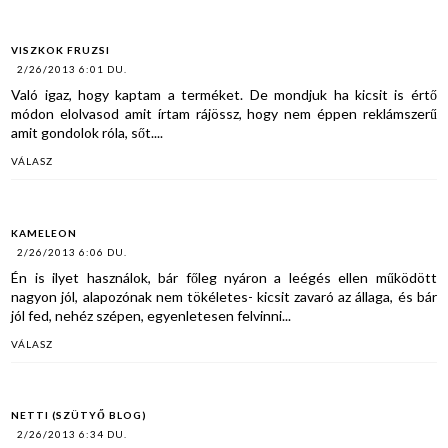
VISZKOK FRUZSI
2/26/2013 6:01 DU.
Való igaz, hogy kaptam a terméket. De mondjuk ha kicsit is értő
módon elolvasod amit írtam rájössz, hogy nem éppen reklámszerű
amit gondolok róla, sőt....
VÁLASZ
KAMELEON
2/26/2013 6:06 DU.
Én is ilyet használok, bár főleg nyáron a leégés ellen működött
nagyon jól, alapozónak nem tökéletes- kicsit zavaró az állaga, és bár
jól fed, nehéz szépen, egyenletesen felvinni...
VÁLASZ
NETTI (SZÜTYŐ BLOG)
2/26/2013 6:34 DU.