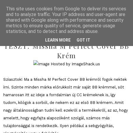
This site uses cookies from Google to deliver its services
and to analyze traffic. Your IP address and user-agent are
shared with Google along with performance and security
metrics to ensure quality of service, generate usage
statistics, and to detect and address abuse.
2013/02/26
LEARN MORE
GOT IT
TESZT: Missha M Perfect Cover BB
Krém
Sziasztok! Ma a Missha M Perfect Cover BB krémről fogok nektek
írni. Szinte minden márka előrukkolt már saját BB krémmel, sőt
hamarosan itt az ideje a forrdalmian új CC krémeknek is, így
tudom, kilógok a sorból, de nekem ez az első BB krémem. Amit
nagy általánosságban tudni kell ezekről a termékekről, az az, hogy
amelett, hogy egyfajta alapozóként szolgál, számos más
tulajdonsággal is rendelkezik. Ilyen például a sebgyógyítás,