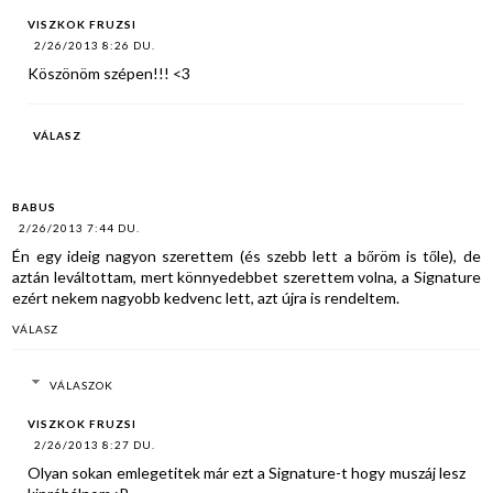
VISZKOK FRUZSI
2/26/2013 8:26 DU.
Köszönöm szépen!!! <3
VÁLASZ
BABUS
2/26/2013 7:44 DU.
Én egy ideig nagyon szerettem (és szebb lett a bőröm is tőle), de
aztán leváltottam, mert könnyedebbet szerettem volna, a Signature
ezért nekem nagyobb kedvenc lett, azt újra is rendeltem.
VÁLASZ
VÁLASZOK
VISZKOK FRUZSI
2/26/2013 8:27 DU.
Olyan sokan emlegetitek már ezt a Signature-t hogy muszáj lesz