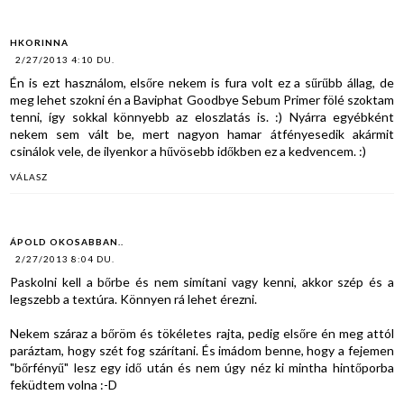
HKORINNA
2/27/2013 4:10 DU.
Én is ezt használom, elsőre nekem is fura volt ez a sűrűbb állag, de
meg lehet szokni én a Baviphat Goodbye Sebum Primer fölé szoktam
tenni, így sokkal könnyebb az eloszlatás is. :) Nyárra egyébként
nekem sem vált be, mert nagyon hamar átfényesedik akármit
csinálok vele, de ilyenkor a hűvösebb időkben ez a kedvencem. :)
VÁLASZ
ÁPOLD OKOSABBAN..
2/27/2013 8:04 DU.
Paskolni kell a bőrbe és nem simítani vagy kenni, akkor szép és a
legszebb a textúra. Könnyen rá lehet érezni.
Nekem száraz a bőröm és tökéletes rajta, pedig elsőre én meg attól
paráztam, hogy szét fog szárítani. És imádom benne, hogy a fejemen
"bőrfényű" lesz egy idő után és nem úgy néz ki mintha hintőporba
feküdtem volna :-D