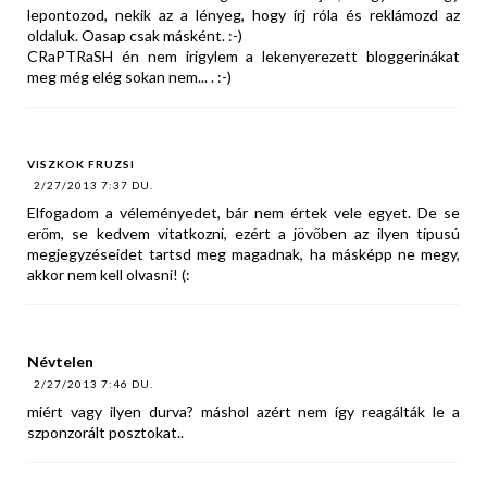
lepontozod, nekik az a lényeg, hogy írj róla és reklámozd az
oldaluk. Oasap csak másként. :-)
CRaPTRaSH én nem irigylem a lekenyerezett bloggerinákat
meg még elég sokan nem... . :-)
VISZKOK FRUZSI
2/27/2013 7:37 DU.
Elfogadom a véleményedet, bár nem értek vele egyet. De se
erőm, se kedvem vitatkozni, ezért a jövőben az ilyen típusú
megjegyzéseidet tartsd meg magadnak, ha másképp ne megy,
akkor nem kell olvasni! (:
Névtelen
2/27/2013 7:46 DU.
miért vagy ilyen durva? máshol azért nem így reagálták le a
szponzorált posztokat..