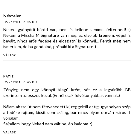
Névtelen
2/26/2013 6:36 DU.
Neked gyönyörű bőröd van, nem is kellene semmit feltenned! :)
Nekem a Missha M Signature van meg, az első bb krémem, végül is
bevált, nincs erős fedése és eloszlatni is könnyű... Fentit még nem
ismertem, de ha gondolod, próbáld ki a Signature-t.
VÁLASZ
KATIE
2/26/2013 6:46 DU.
Tényleg nem egy könnyű állagú krém, sőt ez a legsűrűbb BB
szerintem az összes közül. (Ennél csak folyékonyabbak vannak.)
Nálam abszolút nem fényesedett ki, reggeltől estig ugyanolyan szép
a fedése rajtam, kicsit sem csillog, bár nincs olyan durván zsíros T
vonalam.
Sajnálom, hogy Neked nem vált be, én imádom. :)
VÁLASZ