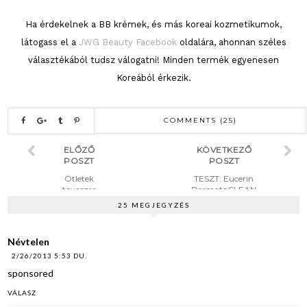
Ha érdekelnek a BB krémek, és más koreai kozmetikumok,
látogass el a
JWG Beauty Facebook
oldalára, ahonnan széles
választékából tudsz válogatni! Minden termék egyenesen
Koreából érkezik.
COMMENTS (25)
ELŐZŐ
KÖVETKEZŐ
POSZT
POSZT
Ötletek
TESZT: Eucerin
tavaszra
DermatoCLEAN
arctisztító tej
25 MEGJEGYZÉS
Névtelen
2/26/2013 5:53 DU.
sponsored
VÁLASZ