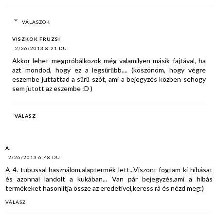
VÁLASZOK
VISZKOK FRUZSI
2/26/2013 8:21 DU.
Akkor lehet megpróbálkozok még valamilyen másik fajtával, ha
azt mondod, hogy ez a legsűrűbb.... (köszönöm, hogy végre
eszembe juttattad a sűrű szót, ami a bejegyzés közben sehogy
sem jutott az eszembe :D )
VÁLASZ
A.
2/26/2013 6:48 DU.
A 4. tubussal használom,alaptermék lett...Viszont fogtam ki hibásat
és azonnal landolt a kukában... Van pár bejegyzés,ami a hibás
termékeket hasonlítja össze az eredetivel,keress rá és nézd meg:)
VÁLASZ