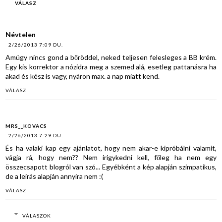
VÁLASZ
Névtelen
2/26/2013 7:09 DU.
Amúgy nincs gond a bőröddel, neked teljesen felesleges a BB krém.
Egy kis korrektor a nózidra meg a szemed alá, esetleg pattanásra ha
akad és kész is vagy, nyáron max. a nap miatt kend.
VÁLASZ
MRS__KOVACS
2/26/2013 7:29 DU.
És ha valaki kap egy ajánlatot, hogy nem akar-e kipróbálni valamit,
vágja rá, hogy nem?? Nem irigykedni kell, főleg ha nem egy
összecsapott blogról van szó... Egyébként a kép alapján szimpatikus,
de a leírás alapján annyira nem :(
VÁLASZ
VÁLASZOK