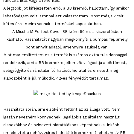
ránctalanítás vagy a fehérítés.
A legtöbb jót kifejezetten erről a BB krémről hallottam, így amikor
lehetőségem volt, azonnal ezt választottam. Most mégis kicsit
kétes érzelmeim vannak a termékkel kapcsolatban.
A Missha M Perfect Cover BB krém 50 ml-s kiszerelésben
kapható. Használatát nagyban megkönnyíti a pumpás fej, amely
pont annyit adagol, amennyire szükség van.
Mint már említettem ez a termék is számos extra tulajdonsággal
rendelkezik, ami a BB krémekre jellemző: világosítja a bőrtónust,
sebgyógyító és ránctalanító hatású, hidratál és emelett még
alapozóként is júl működik. 42-es fényvédőt tartalmaz.
Használata során, ami elsőként feltűnt az az állaga volt. Nem
igazán nevezném könnyednek, legalábbis az általam használt
alapozókhoz és színezett hidratálókhoz képest sokkal inkább
emlékeztet a nehéz, zsíros hidratáló krémekre. (Lehet, hogy BB