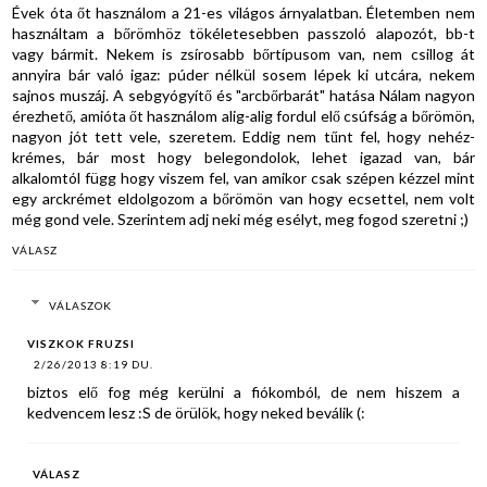
Évek óta őt használom a 21-es világos árnyalatban. Életemben nem
használtam a bőrömhöz tökéletesebben passzoló alapozót, bb-t
vagy bármit. Nekem is zsírosabb bőrtípusom van, nem csillog át
annyira bár való igaz: púder nélkül sosem lépek ki utcára, nekem
sajnos muszáj. A sebgyógyítő és "arcbőrbarát" hatása Nálam nagyon
érezhető, amióta őt használom alig-alig fordul elő csúfság a bőrömön,
nagyon jót tett vele, szeretem. Eddig nem tűnt fel, hogy nehéz-
krémes, bár most hogy belegondolok, lehet igazad van, bár
alkalomtól függ hogy viszem fel, van amikor csak szépen kézzel mint
egy arckrémet eldolgozom a bőrömön van hogy ecsettel, nem volt
még gond vele. Szerintem adj neki még esélyt, meg fogod szeretni ;)
VÁLASZ
VÁLASZOK
VISZKOK FRUZSI
2/26/2013 8:19 DU.
biztos elő fog még kerülni a fiókomból, de nem hiszem a
kedvencem lesz :S de örülök, hogy neked beválik (:
VÁLASZ