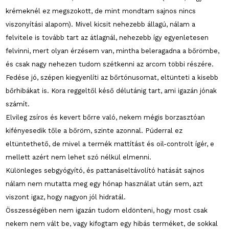
krémeknél ez megszokott, de mint mondtam sajnos nincs
viszonyítási alapom). Mivel kicsit nehezebb állagú, nálam a
felvitele is tovább tart az átlagnál, nehezebb így egyenletesen
felvinni, mert olyan érzésem van, mintha beleragadna a bőrömbe,
és csak nagy nehezen tudom szétkenni az arcom többi részére.
Fedése jó, szépen kiegyenlíti az bőrtónusomat, eltünteti a kisebb
bőrhibákat is. Kora reggeltől késő délutánig tart, ami igazán jónak
számít.
Elvileg zsíros és kevert bőrre való, nekem mégis borzasztóan
kifényesedik tőle a bőröm, szinte azonnal. Púderral ez
eltüntethető, de mivel a termék mattítást és oil-controlt ígér, e
mellett azért nem lehet szó nélkül elmenni.
Különleges sebgyógyító, és pattanáseltávolító hatását sajnos
nálam nem mutatta meg egy hónap használat után sem, azt
viszont igaz, hogy nagyon jól hidratál.
Összességében nem igazán tudom eldönteni, hogy most csak
nekem nem vált be, vagy kifogtam egy hibás terméket, de sokkal