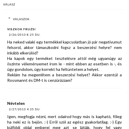
VÁLASZ
VÁLASZOK
VISZKOK FRUZSI
2/26/2013 8:25 DU.
Ha neked valaki egy termékkel kapcsolatban jó pár negatívumut
felsorol, akkor támaszkodni fogsz a beszerzési helyre? nem
inkább elkerülöd?
Ha kapok egy terméket tesztelésre attól még ugyanúgy az
őszinte véleményemet írom le - mint ebben az esetben is -, és
úgy gondolom, úgy korrekt ha feltüntetem a helyet.
Reklám ha megemlítem a beszerzési helyet? Akkor ezentúl a
Rossmannt és DM-t is cenzúrázzam?
Névtelen
2/27/2013 4:35 DU.
Igen, megfogja nézni, mert odaírod hogy más is kapható, főleg
ha neki ez is bejön. :-) Erről szól az egész gyakorlatilag. :-) Egy
külföldi oldal emberei meg azt se látják, hogy fel vagy