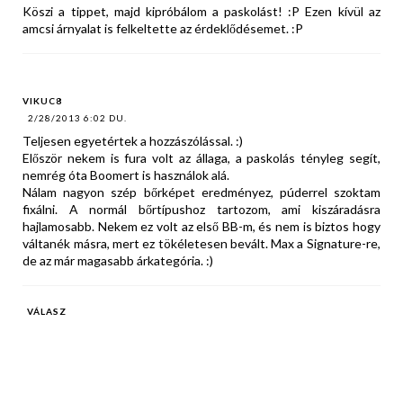
Köszi a tippet, majd kipróbálom a paskolást! :P Ezen kívül az
amcsi árnyalat is felkeltette az érdeklődésemet. :P
VIKUC8
2/28/2013 6:02 DU.
Teljesen egyetértek a hozzászólással. :)
Először nekem is fura volt az állaga, a paskolás tényleg segít,
nemrég óta Boomert is használok alá.
Nálam nagyon szép bőrképet eredményez, púderrel szoktam
fixálni. A normál bőrtípushoz tartozom, ami kiszáradásra
hajlamosabb. Nekem ez volt az első BB-m, és nem is biztos hogy
váltanék másra, mert ez tökéletesen bevált. Max a Signature-re,
de az már magasabb árkategória. :)
VÁLASZ