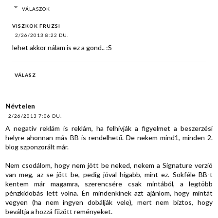
VÁLASZOK
VISZKOK FRUZSI
2/26/2013 8:22 DU.
lehet akkor nálam is ez a gond.. :S
VÁLASZ
Névtelen
2/26/2013 7:06 DU.
A negatív reklám is reklám, ha felhívják a figyelmet a beszerzési
helyre ahonnan más BB is rendelhető. De nekem mind1, minden 2.
blog szponzorált már.
Nem csodálom, hogy nem jött be neked, nekem a Signature verzió
van meg, az se jött be, pedig jóval hígabb, mint ez. Sokféle BB-t
kentem már magamra, szerencsére csak mintából, a legtöbb
pénzkidobás lett volna. Én mindenkinek azt ajánlom, hogy mintát
vegyen (ha nem ingyen dobálják vele), mert nem biztos, hogy
beváltja a hozzá fűzött reményeket.