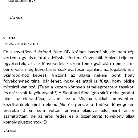
kipróbálnom :P
VÁLASZ
SEDNA
2/26/2013 8:52 DU.
Én alapvetően Skinfood Aloe BB krémet használok, de nem rég
vettem egy kis mintát a Missha Perfect Cover-ből. Amivel teljesen
egyetértek, az a kifényesedés - szerintem egyáltalán nem zsíros
bőrre való, még kevertre is csak óvatosan ajánlanám... legalább is a
Skinfood-hoz képest. Viszont az állaga nekem pont hogy
folyékonynak tűnt, bár lehet, hogy ez attól is függ, hogy picike
mintáról van szó. (Talán a kezem könnyen átmelegítette a tasakot,
és ezért volt folyékonyabb?) A Skinfood Aloe igen sűrű, néha gondot
okoz az eloszlatása, viszont ez a Missha sokkal könnyebben
kezelhetőnek tűnt nekem. No és persze a fedése lényegesen
erősebb :) Én sem voltam annyira elájulva tőle, mint amire
számítottam, de az erős fedés és a (számomra) folyékony állag
komoly pluszpontok :D
VÁLASZ