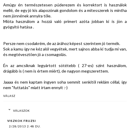
Amúgy én természetesen púderezem és korrektort is használok
mellé, de egy jó kis alapozónak gondolom és a mitesszerek is mintha
nem jönnének annyira tőle.
Mióta használom a hozzá való primert azóta jobban ki is jön a
gyógyító hatása .
Persze nem csodakrém, de az árához képest szerintem jó termék.
Sok a kamu így ne kéz alól vegyétek, mert sajnos abba ki tudja mi van,
és megtévesztően jó a csomagolás.
Én az amcsiknak legyártott sötétebb ( 27-es) színt használom,
drágább is ( nem is értem miért), de nagyon megszerettem.
Jaaaa és nem kaptam ingyen soha semmit senkitől reklám céllal, így
nem "futtatás" miatt írtam ennyit :-)
VÁLASZ
VÁLASZOK
VISZKOK FRUZSI
2/28/2013 2:48 DU.