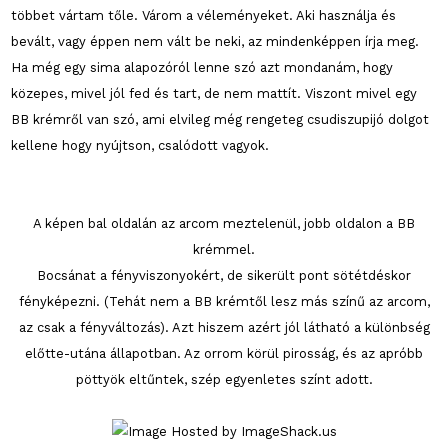
többet vártam tőle. Várom a véleményeket. Aki használja és
bevált, vagy éppen nem vált be neki, az mindenképpen írja meg.
Ha még egy sima alapozóról lenne szó azt mondanám, hogy
közepes, mivel jól fed és tart, de nem mattít. Viszont mivel egy
BB krémről van szó, ami elvileg még rengeteg csudiszupijó dolgot
kellene hogy nyújtson, csalódott vagyok.
A képen bal oldalán az arcom meztelenül, jobb oldalon a BB
krémmel.
Bocsánat a fényviszonyokért, de sikerült pont sötétdéskor
fényképezni. (Tehát nem a BB krémtől lesz más színű az arcom,
az csak a fényváltozás). Azt hiszem azért jól látható a különbség
előtte-utána állapotban. Az orrom körül pirosság, és az apróbb
pöttyök eltűntek, szép egyenletes színt adott.